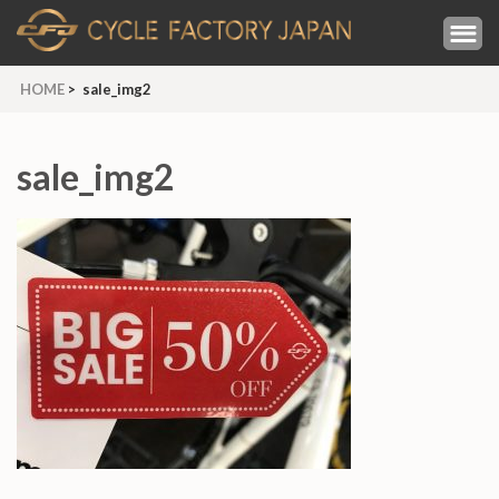
コ
CYCLE
ン
地域最安の電動ア
シスト、セグウェ
テ
FACTO
イ正規代理店。
HOME
>
sale_img2
ン
JAPAN 
ツ
大阪住之
へ
sale_img2
のサイク
ス
ルショッ
キ
プ
ッ
プ
(Enter
を
押
す)